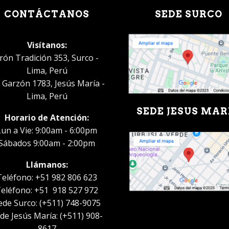
CONTÁCTANOS
SEDE SURCO
Visítanos:
irón Tradición 353, Surco -
Lima, Perú
. Garzón 1783, Jesús María -
Lima, Perú
SEDE JESUS MAR
Horario de Atención:
Lun a Vie: 9:00am - 6:00pm
Sábados 9:00am - 2:00pm
Llámanos:
Teléfono: +51 982 806 623
eléfono: +51 918 527 972
ede Surco: (+511) 748-9075
de Jesús María: (+511) 908-
8617